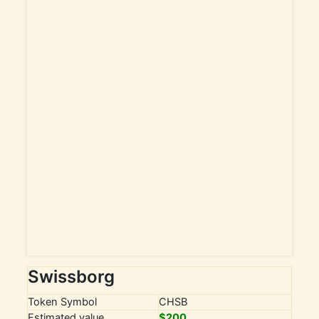
de
l’article
Swissborg
Token Symbol
CHSB
Estimated value
$200