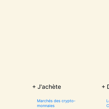
+ J'achète
+ 
Marchés des crypto-
L
monnaies
C