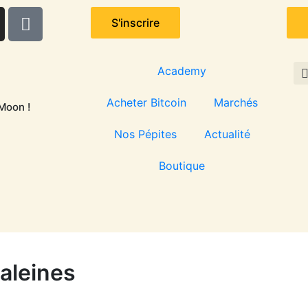
P
S'inscrire
l
u
s
Academy
Acheter Bitcoin
Marchés
Moon !
Nos Pépites
Actualité
m
Boutique
aleines